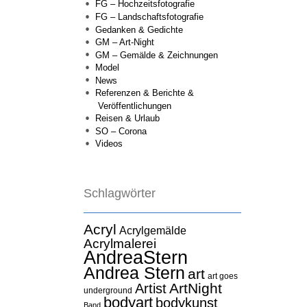
FG – Hochzeitsfotografie
FG – Landschaftsfotografie
Gedanken & Gedichte
GM – Art-Night
GM – Gemälde & Zeichnungen
Model
News
Referenzen & Berichte &
Veröffentlichungen
Reisen & Urlaub
SO – Corona
Videos
Schlagwörter
Acryl
Acrylgemälde
Acrylmalerei
AndreaStern
Andrea Stern
art
art goes
ArtNight
Artist
underground
bodyart
bodykunst
Band