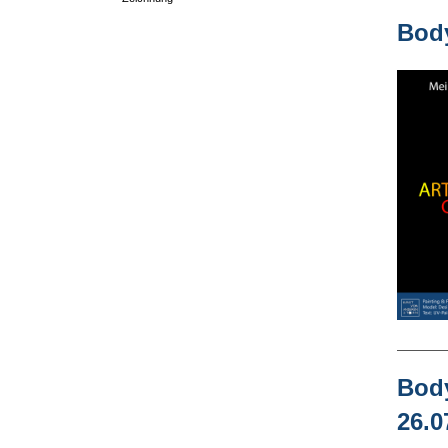
Body
Body
26.0