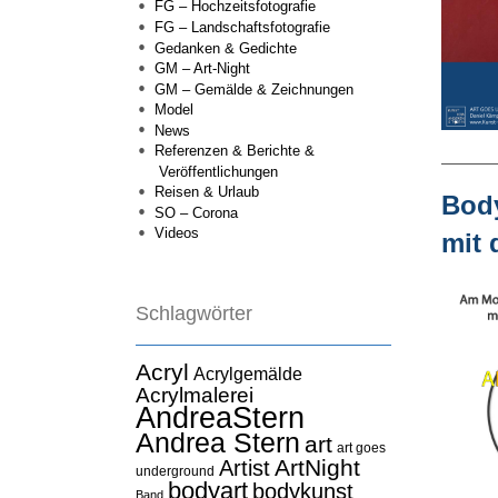
FG – Hochzeitsfotografie
FG – Landschaftsfotografie
Gedanken & Gedichte
GM – Art-Night
GM – Gemälde & Zeichnungen
Model
News
Referenzen & Berichte &
Veröffentlichungen
Reisen & Urlaub
Body
SO – Corona
Videos
mit 
Schlagwörter
Acryl
Acrylgemälde
Acrylmalerei
AndreaStern
Andrea Stern
art
art goes
ArtNight
Artist
underground
bodyart
bodykunst
Band