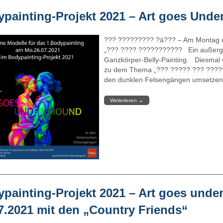
painting-Projekt 2021 – Art goes Unde
??? ????????? ?ä??? – Am Montag 
„??? ???? ??????????? Ein außergew
Ganzkörper-Belly-Painting. Diesmal w
zu dem Thema „??? ????? ??? ?????
den dunklen Felsengängen umsetzen 
Weiterlesen
→
painting-Projekt 2021 – Art goes unde
7.2021 mit den „Country Friends“