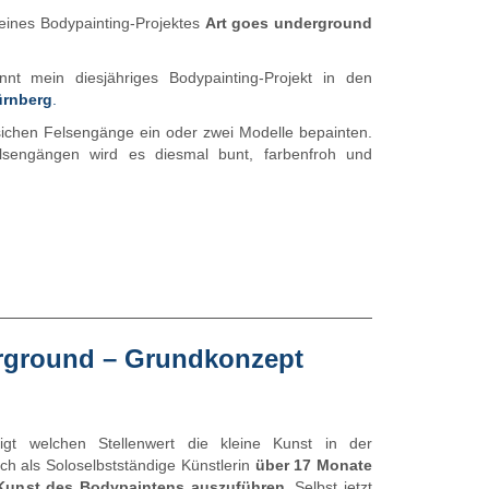
eines Bodypainting-Projektes
Art goes underground
nt mein diesjähriges Bodypainting-Projekt in den
ürnberg
.
sichen Felsengänge ein oder zwei Modelle bepainten.
sengängen wird es diesmal bunt, farbenfroh und
erground – Grundkonzept
gt welchen Stellenwert die kleine Kunst in der
ich als Soloselbstständige Künstlerin
über 17 Monate
 Kunst des Bodypaintens auszuführen
. Selbst jetzt