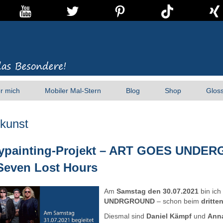
r mich
Mobiler Mal-Stern
Blog
Shop
Glos
kunst
ypainting-Projekt – ART GOES UNDER
Seven Lost Hours
Am
Samstag den 30.07.2021
bin ic
UNDRGROUND
– schon beim
dritte
Diesmal sind
Daniel Kämpf
und
Anna