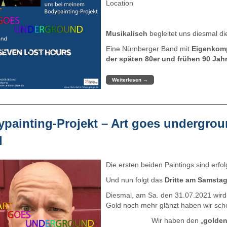
Location
Musikalisch
begleitet uns diesmal d
Eine Nürnberger Band mit
Eigenkom
der späten 80er und frühen 90 Jahre
Weiterlesen
→
painting-Projekt – Art goes undergrou
d
Die ersten beiden Paintings sind erfol
Und nun folgt das
Dritte am Samsta
Diesmal, am Sa. den 31.07.2021 wird
Gold noch mehr glänzt haben wir scho
Wir haben den „
golden