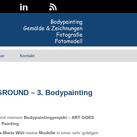
sar
Kontakt
GROUND – 3. Bodypainting
h mit meinem
Bodypaintingprojekt – ART GOES
n Painting
-Maria Wöl
l meine
Modelle
in einer sehr goldigen