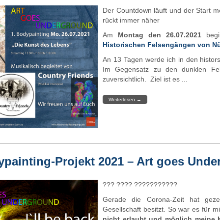
Der Countdown läuft und der Start m
rückt immer näher
Am
Montag den 26.07.2021
begin
Historischen Felsengängen von N
An 13 Tagen werde ich in den histor
Im Gegensatz zu den dunklen Fel
zuversichtlich. Ziel ist es ...
Weiterlesen
→
painting-Projekt 2021 – Art goes Und
??? ???? ???????????
Gerade die Corona-Zeit hat gezei
Gesellschaft besitzt. So war es für m
nicht erlaubt und möglich meine