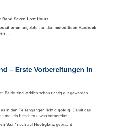
ie
Band Seven Lost Hours.
positionen
angelehnt an den
melodiösen Hardrock
n ...
nd – Erste Vorbereitungen in
gt. Beide sind wirklich schon richtig gut geworden.
g
 es in den Felsengängen richtig
goldig
. Damit das
n mal ein bisschen etwas vorbereitet.
en Saal
“ noch auf
Hochglanz
gebracht