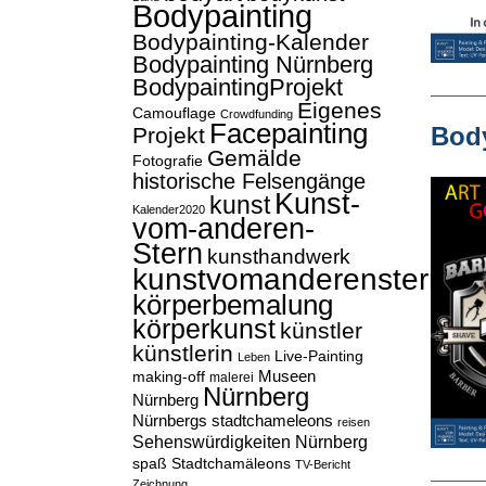
Bodypainting
Bodypainting-Kalender
Bodypainting Nürnberg
BodypaintingProjekt
Eigenes
Camouflage
Crowdfunding
Facepainting
Body
Projekt
Gemälde
Fotografie
historische Felsengänge
Kunst-
kunst
Kalender2020
vom-anderen-
Stern
kunsthandwerk
kunstvomanderenstern
körperbemalung
körperkunst
künstler
künstlerin
Live-Painting
Leben
Museen
making-off
malerei
Nürnberg
Nürnberg
Nürnbergs stadtchameleons
reisen
Sehenswürdigkeiten Nürnberg
spaß
Stadtchamäleons
TV-Bericht
Zeichnung