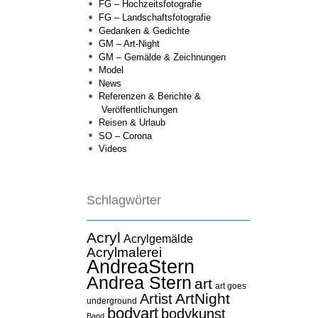
FG – Hochzeitsfotografie
FG – Landschaftsfotografie
Gedanken & Gedichte
GM – Art-Night
GM – Gemälde & Zeichnungen
Model
News
Referenzen & Berichte &
Veröffentlichungen
Reisen & Urlaub
SO – Corona
Videos
Schlagwörter
Acryl
Acrylgemälde
Acrylmalerei
AndreaStern
Andrea Stern
art
art goes
ArtNight
Artist
underground
bodyart
bodykunst
Band