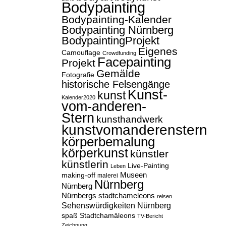
Bodypainting
Bodypainting-Kalender
Bodypainting Nürnberg
BodypaintingProjekt
Eigenes
Camouflage
Crowdfunding
Facepainting
Projekt
Gemälde
Fotografie
historische Felsengänge
Kunst-
kunst
Kalender2020
vom-anderen-
Stern
kunsthandwerk
kunstvomanderenstern
körperbemalung
körperkunst
künstler
künstlerin
Live-Painting
Leben
Museen
making-off
malerei
Nürnberg
Nürnberg
Nürnbergs stadtchameleons
reisen
Sehenswürdigkeiten Nürnberg
spaß
Stadtchamäleons
TV-Bericht
Zeichnung