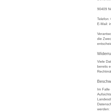
90409 N
Telefon
E-Mail: 
Verantwo
die Zwec
entschei
Widerru
Viele Da
bereits e
Rechtmäß
Beschwe
Im Falle
Aufsicht
Landesda
Datensc
werden: