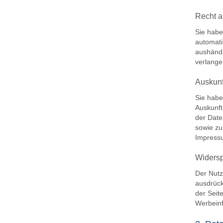
Recht a
Sie habe
automati
aushändi
verlangen
Auskunf
Sie habe
Auskunft
der Date
sowie zu
Impress
Widers
Der Nutz
ausdrück
der Seit
Werbeinf