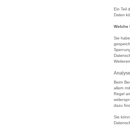
Ein Teil
Daten kö
Welche 
Sie habe
gespeich
Sperrung
Datensch
Weiteren
Analyse
Beim Bes
allem mi
Regel an
widerspr
dazu fin
Sie könn
Datensch