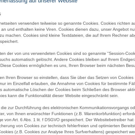
enerfassung auf unserer Website
s
rnetseiten verwenden teilweise so genannte Cookies. Cookies richten 
an und enthalten keine Viren. Cookies dienen dazu, unser Angebot nutz
 zu machen. Cookies sind kleine Textdateien, die auf Ihrem Rechner ab
speichert.
ten der von uns verwendeten Cookies sind so genannte “Session-Cook
suchs automatisch gelöscht. Andere Cookies bleiben auf Ihrem Endgerä
 Diese Cookies ermöglichen es uns, Ihren Browser beim nächsten Bes
en Ihren Browser so einstellen, dass Sie über das Setzen von Cookies
nur im Einzelfall erlauben, die Annahme von Cookies für bestimmte Fäl
s automatische Löschen der Cookies beim Schließen des Browser aktiv
ies kann die Funktionalität dieser Website eingeschränkt sein.
 die zur Durchführung des elektronischen Kommunikationsvorgangs ode
er, von Ihnen erwünschter Funktionen (z.B. Warenkorbfunktion) erforde
e von Art. 6 Abs. 1 lit. f DSGVO gespeichert. Der Websitebetreiber hat 
cherung von Cookies zur technisch fehlerfreien und optimierten Bereitst
ookies (z.B. Cookies zur Analyse Ihres Surfverhaltens) gespeichert we