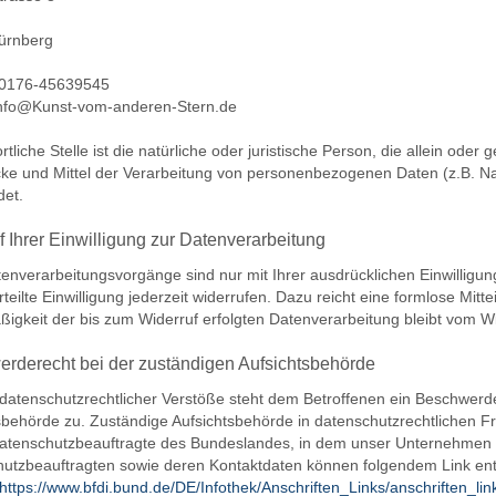
ürnberg
: 0176-45639545
info@Kunst-vom-anderen-Stern.de
rtliche Stelle ist die natürliche oder juristische Person, die allein od
ke und Mittel der Verarbeitung von personenbezogenen Daten (z.B. N
det.
f Ihrer Einwilligung zur Datenverarbeitung
tenverarbeitungsvorgänge sind nur mit Ihrer ausdrücklichen Einwilligun
rteilte Einwilligung jederzeit widerrufen. Dazu reicht eine formlose Mitt
igkeit der bis zum Widerruf erfolgten Datenverarbeitung bleibt vom Wi
rderecht bei der zuständigen Aufsichtsbehörde
 datenschutzrechtlicher Verstöße steht dem Betroffenen ein Beschwerd
sbehörde zu. Zuständige Aufsichtsbehörde in datenschutzrechtlichen Fr
tenschutzbeauftragte des Bundeslandes, in dem unser Unternehmen sei
hutzbeauftragten sowie deren Kontaktdaten können folgendem Link 
https://www.bfdi.bund.de/DE/Infothek/Anschriften_Links/anschriften_li