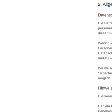
2. All
Datens
Die Betr
personen
dieser D
Wenn Si
Personen
Datensch
und zu w
Wir weis
Sicherhe
möglich.
Hinweis
Die veran
Daniela U
Benekes