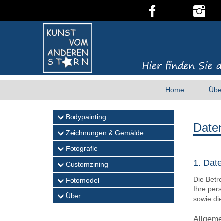
Home
Übe
Bodypainting
Date
Zeichnungen & Gemälde
Fotografie
1. Dat
Customzining
Die Betr
Fotomodel
Ihre per
Über
sowie di
Allgeme