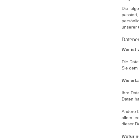
Die folg
passiert
persönli
unserer 
Datener
Wer ist 
Die Date
Sie dem
Wie erfa
Ihre Dat
Daten ha
Andere D
allem te
dieser D
Wofür n