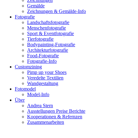
Zeichnungen
Gemälde
Zeichnungen & Gemälde-Info
Fotografie
Landschaftsfotografie
Menschenfotografie
Sport & Eventfotografie
Tierfotografie
Bodypainting-Fotografie
Architekturfotografie
Food-Fotografie
Fotografie-Info
Customzining
Pimp up your Shoes
Veredelte Textilien
Wandgestaltung
Fotomodel
Model-Info
Über
Andrea Stern
Ausstellungen Preise Berichte
Kooperationen & Refernzen
Zusammenarbeiten