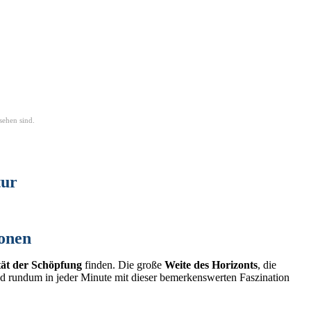
sehen sind.
tur
ionen
tät der Schöpfung
finden. Die große
Weite des Horizonts
, die
nd rundum in jeder Minute mit dieser bemerkenswerten Faszination