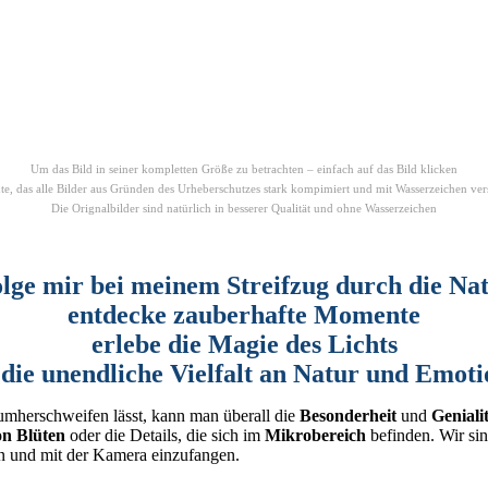
Um das Bild in seiner kompletten Größe zu betrachten – einfach auf das Bild klicken
hte, das alle Bilder aus Gründen des Urheberschutzes stark kompimiert und mit Wasserzeichen ver
Die Orignalbilder sind natürlich in besserer Qualität und ohne Wasserzeichen
lge mir bei meinem Streifzug durch die Na
entdecke zauberhafte Momente
erlebe die Magie des Lichts
die unendliche Vielfalt an Natur und Emot
 umherschweifen lässt, kann man überall die
Besonderheit
und
Geniali
n Blüten
oder die Details, die sich im
Mikrobereich
befinden. Wir si
en und mit der Kamera einzufangen.