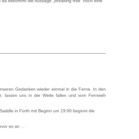
 da bekommt die Aussage „breaking free“ noch eine
 unseren Gedanken wieder einmal in die Ferne. In den
r, lassen uns in der Weite fallen und vom Fernweh
Saddle in Fürth mit Beginn um 19:00 beginnt die
vor es an ...