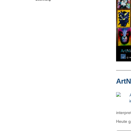
ArtN
interpre
Heute ga