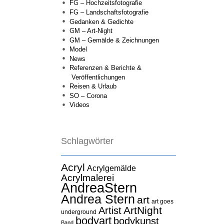
FG – Hochzeitsfotografie
FG – Landschaftsfotografie
Gedanken & Gedichte
GM – Art-Night
GM – Gemälde & Zeichnungen
Model
News
Referenzen & Berichte &
Veröffentlichungen
Reisen & Urlaub
SO – Corona
Videos
Schlagwörter
Acryl
Acrylgemälde
Acrylmalerei
AndreaStern
Andrea Stern
art
art goes
ArtNight
Artist
underground
bodyart
bodykunst
Band