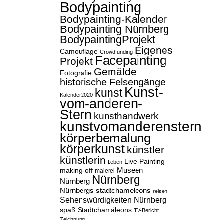
Bodypainting
Bodypainting-Kalender
Bodypainting Nürnberg
BodypaintingProjekt
Eigenes
Camouflage
Crowdfunding
Facepainting
Projekt
Gemälde
Fotografie
historische Felsengänge
Kunst-
kunst
Kalender2020
vom-anderen-
Stern
kunsthandwerk
kunstvomanderenstern
körperbemalung
körperkunst
künstler
künstlerin
Live-Painting
Leben
Museen
making-off
malerei
Nürnberg
Nürnberg
Nürnbergs stadtchameleons
reisen
Sehenswürdigkeiten Nürnberg
spaß
Stadtchamäleons
TV-Bericht
Zeichnung