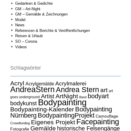
Gedanken & Gedichte
GM – Art-Night
GM – Gemälde & Zeichnungen
Model
News
Referenzen & Berichte & Veröffentlichungen
Reisen & Urlaub
SO – Corona
Videos
Schlagwörter
Acryl
Acrylmalerei
Acrylgemälde
AndreaStern
Andrea Stern
art
art
bodyart
ArtNight
Artist
goes underground
Band
Bodypainting
bodykunst
Bodypainting
Bodypainting-Kalender
Nürnberg
BodypaintingProjekt
Camouflage
Facepainting
Eigenes Projekt
Crowdfunding
Gemälde
historische Felsengänge
Fotografie