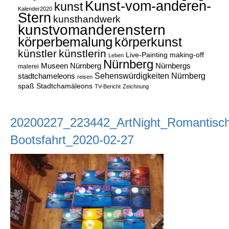
Kunst-vom-anderen-
kunst
Kalender2020
Stern
kunsthandwerk
kunstvomanderenstern
körperbemalung
körperkunst
künstler
künstlerin
Live-Painting
making-off
Leben
Nürnberg
Museen Nürnberg
Nürnbergs
malerei
Sehenswürdigkeiten Nürnberg
stadtchameleons
reisen
spaß
Stadtchamäleons
TV-Bericht
Zeichnung
20200227_223442_ArtNight_Romantisc
Bootsfahrt_2020-02-27