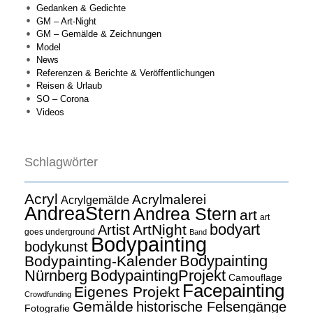
Gedanken & Gedichte
GM – Art-Night
GM – Gemälde & Zeichnungen
Model
News
Referenzen & Berichte & Veröffentlichungen
Reisen & Urlaub
SO – Corona
Videos
Schlagwörter
Acryl
Acrylmalerei
Acrylgemälde
AndreaStern
Andrea Stern
art
art
bodyart
ArtNight
Artist
goes underground
Band
Bodypainting
bodykunst
Bodypainting
Bodypainting-Kalender
Nürnberg
BodypaintingProjekt
Camouflage
Facepainting
Eigenes Projekt
Crowdfunding
Gemälde
historische Felsengänge
Fotografie