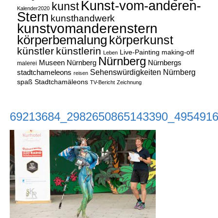
Kunst-vom-anderen-
kunst
Kalender2020
Stern
kunsthandwerk
kunstvomanderenstern
körperbemalung
körperkunst
künstler
künstlerin
Live-Painting
making-off
Leben
Nürnberg
Museen Nürnberg
Nürnbergs
malerei
Sehenswürdigkeiten Nürnberg
stadtchameleons
reisen
spaß
Stadtchamäleons
TV-Bericht
Zeichnung
69213684_2982650865143390_495491