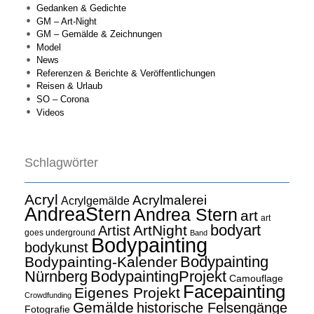
Gedanken & Gedichte
GM – Art-Night
GM – Gemälde & Zeichnungen
Model
News
Referenzen & Berichte & Veröffentlichungen
Reisen & Urlaub
SO – Corona
Videos
Schlagwörter
Acryl
Acrylmalerei
Acrylgemälde
AndreaStern
Andrea Stern
art
art
bodyart
ArtNight
Artist
goes underground
Band
Bodypainting
bodykunst
Bodypainting
Bodypainting-Kalender
Nürnberg
BodypaintingProjekt
Camouflage
Facepainting
Eigenes Projekt
Crowdfunding
Gemälde
historische Felsengänge
Fotografie