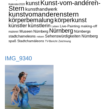
Kunst-vom-anderen-
kunst
Kalender2020
Stern
kunsthandwerk
kunstvomanderenstern
körperbemalung
körperkunst
künstler
künstlerin
Live-Painting
making-off
Leben
Nürnberg
Museen Nürnberg
Nürnbergs
malerei
Sehenswürdigkeiten Nürnberg
stadtchameleons
reisen
spaß
Stadtchamäleons
TV-Bericht
Zeichnung
IMG_9340