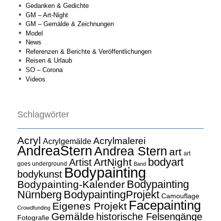
Gedanken & Gedichte
GM – Art-Night
GM – Gemälde & Zeichnungen
Model
News
Referenzen & Berichte & Veröffentlichungen
Reisen & Urlaub
SO – Corona
Videos
Schlagwörter
Acryl
Acrylmalerei
Acrylgemälde
AndreaStern
Andrea Stern
art
art
bodyart
ArtNight
Artist
goes underground
Band
Bodypainting
bodykunst
Bodypainting
Bodypainting-Kalender
Nürnberg
BodypaintingProjekt
Camouflage
Facepainting
Eigenes Projekt
Crowdfunding
Gemälde
historische Felsengänge
Fotografie