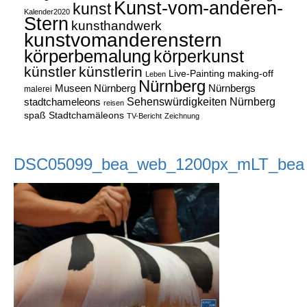
Kunst-vom-anderen-
kunst
Kalender2020
Stern
kunsthandwerk
kunstvomanderenstern
körperbemalung
körperkunst
künstler
künstlerin
Live-Painting
making-off
Leben
Nürnberg
Museen Nürnberg
Nürnbergs
malerei
Sehenswürdigkeiten Nürnberg
stadtchameleons
reisen
spaß
Stadtchamäleons
TV-Bericht
Zeichnung
DSC05099_bea_web_1200px_mLT_bea