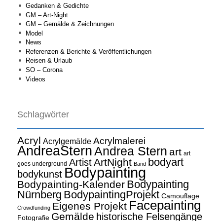
Gedanken & Gedichte
GM – Art-Night
GM – Gemälde & Zeichnungen
Model
News
Referenzen & Berichte & Veröffentlichungen
Reisen & Urlaub
SO – Corona
Videos
Schlagwörter
Acryl
Acrylmalerei
Acrylgemälde
AndreaStern
Andrea Stern
art
art
bodyart
ArtNight
Artist
goes underground
Band
Bodypainting
bodykunst
Bodypainting
Bodypainting-Kalender
Nürnberg
BodypaintingProjekt
Camouflage
Facepainting
Eigenes Projekt
Crowdfunding
Gemälde
historische Felsengänge
Fotografie