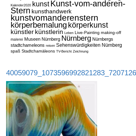
Kunst-vom-anderen-
kunst
Kalender2020
Stern
kunsthandwerk
kunstvomanderenstern
körperbemalung
körperkunst
künstler
künstlerin
Live-Painting
making-off
Leben
Nürnberg
Museen Nürnberg
Nürnbergs
malerei
Sehenswürdigkeiten Nürnberg
stadtchameleons
reisen
spaß
Stadtchamäleons
TV-Bericht
Zeichnung
40059079_1073596992821283_720712