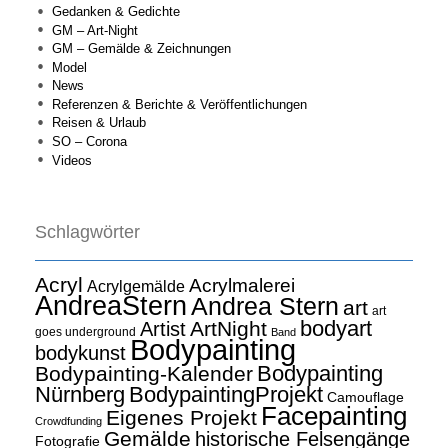
Gedanken & Gedichte
GM – Art-Night
GM – Gemälde & Zeichnungen
Model
News
Referenzen & Berichte & Veröffentlichungen
Reisen & Urlaub
SO – Corona
Videos
Schlagwörter
Acryl
Acrylmalerei
Acrylgemälde
AndreaStern
Andrea Stern
art
art
bodyart
ArtNight
Artist
goes underground
Band
Bodypainting
bodykunst
Bodypainting
Bodypainting-Kalender
Nürnberg
BodypaintingProjekt
Camouflage
Facepainting
Eigenes Projekt
Crowdfunding
Gemälde
historische Felsengänge
Fotografie