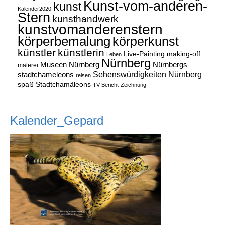
Kunst-vom-anderen-
kunst
Kalender2020
Stern
kunsthandwerk
kunstvomanderenstern
körperbemalung
körperkunst
künstler
künstlerin
Live-Painting
making-off
Leben
Nürnberg
Museen Nürnberg
Nürnbergs
malerei
Sehenswürdigkeiten Nürnberg
stadtchameleons
reisen
spaß
Stadtchamäleons
TV-Bericht
Zeichnung
Kalender_Gepard