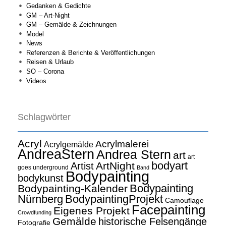
Gedanken & Gedichte
GM – Art-Night
GM – Gemälde & Zeichnungen
Model
News
Referenzen & Berichte & Veröffentlichungen
Reisen & Urlaub
SO – Corona
Videos
Schlagwörter
Acryl
Acrylmalerei
Acrylgemälde
AndreaStern
Andrea Stern
art
art
bodyart
ArtNight
Artist
goes underground
Band
Bodypainting
bodykunst
Bodypainting
Bodypainting-Kalender
Nürnberg
BodypaintingProjekt
Camouflage
Facepainting
Eigenes Projekt
Crowdfunding
Gemälde
historische Felsengänge
Fotografie