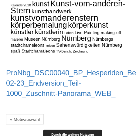
Kunst-vom-anderen-
kunst
Kalender2020
Stern
kunsthandwerk
kunstvomanderenstern
körperbemalung
körperkunst
künstler
künstlerin
Live-Painting
making-off
Leben
Nürnberg
Museen Nürnberg
Nürnbergs
malerei
Sehenswürdigkeiten Nürnberg
stadtchameleons
reisen
spaß
Stadtchamäleons
TV-Bericht
Zeichnung
ProNbg_DSC00040_BP_Hesperiden_Bei
02-23_Endversion_Teil-
1000_Zuschnitt-Panorama_WEB_
« Motivauswahl
Durch die weitere Nutzung