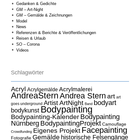
Gedanken & Gedichte
GM – Art-Night
GM – Gemälde & Zeichnungen
Model
News
Referenzen & Berichte & Veröffentlichungen
Reisen & Urlaub
SO – Corona
Videos
Schlagwörter
Acryl
Acrylmalerei
Acrylgemälde
AndreaStern
Andrea Stern
art
art
bodyart
ArtNight
Artist
goes underground
Band
Bodypainting
bodykunst
Bodypainting
Bodypainting-Kalender
Nürnberg
BodypaintingProjekt
Camouflage
Facepainting
Eigenes Projekt
Crowdfunding
Gemälde
historische Felsengänge
Fotografie