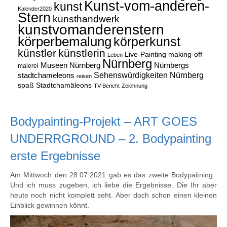
Kunst-vom-anderen-
kunst
Kalender2020
Stern
kunsthandwerk
kunstvomanderenstern
körperbemalung
körperkunst
künstler
künstlerin
Live-Painting
making-off
Leben
Nürnberg
Museen Nürnberg
Nürnbergs
malerei
Sehenswürdigkeiten Nürnberg
stadtchameleons
reisen
spaß
Stadtchamäleons
TV-Bericht
Zeichnung
Bodypainting-Projekt – ART GOES
UNDERRGROUND – 2. Bodypainting
erste Ergebnisse
Am Mittwoch den 28.07.2021 gab es das zweite Bodypaitning.
Und ich muss zugeben, ich liebe die Ergebnisse. Die Ihr aber
heute noch nicht komplett seht. Aber doch schon einen kleinen
Einblick gewinnen könnt.