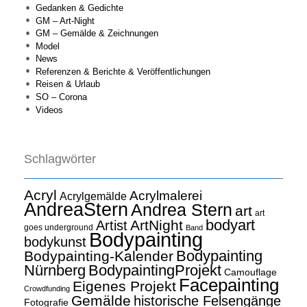
Gedanken & Gedichte
GM – Art-Night
GM – Gemälde & Zeichnungen
Model
News
Referenzen & Berichte & Veröffentlichungen
Reisen & Urlaub
SO – Corona
Videos
Schlagwörter
Acryl
Acrylmalerei
Acrylgemälde
AndreaStern
Andrea Stern
art
art
bodyart
ArtNight
Artist
goes underground
Band
Bodypainting
bodykunst
Bodypainting
Bodypainting-Kalender
Nürnberg
BodypaintingProjekt
Camouflage
Facepainting
Eigenes Projekt
Crowdfunding
Gemälde
historische Felsengänge
Fotografie