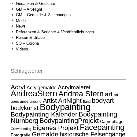
Gedanken & Gedichte
GM – Art-Night
GM – Gemälde & Zeichnungen
Model
News
Referenzen & Berichte & Veröffentlichungen
Reisen & Urlaub
SO – Corona
Videos
Schlagwörter
Acryl
Acrylmalerei
Acrylgemälde
AndreaStern
Andrea Stern
art
art
bodyart
ArtNight
Artist
goes underground
Band
Bodypainting
bodykunst
Bodypainting
Bodypainting-Kalender
Nürnberg
BodypaintingProjekt
Camouflage
Facepainting
Eigenes Projekt
Crowdfunding
Gemälde
historische Felsengänge
Fotografie