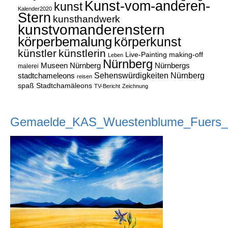
Kunst-vom-anderen-
kunst
Kalender2020
Stern
kunsthandwerk
kunstvomanderenstern
körperbemalung
körperkunst
künstler
künstlerin
Live-Painting
making-off
Leben
Nürnberg
Museen Nürnberg
Nürnbergs
malerei
Sehenswürdigkeiten Nürnberg
stadtchameleons
reisen
spaß
Stadtchamäleons
TV-Bericht
Zeichnung
Gemaelde_KAS_Wuestenblume_Fuers