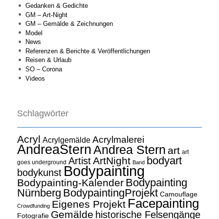
Gedanken & Gedichte
GM – Art-Night
GM – Gemälde & Zeichnungen
Model
News
Referenzen & Berichte & Veröffentlichungen
Reisen & Urlaub
SO – Corona
Videos
Schlagwörter
Acryl
Acrylmalerei
Acrylgemälde
AndreaStern
Andrea Stern
art
art
bodyart
ArtNight
Artist
goes underground
Band
Bodypainting
bodykunst
Bodypainting
Bodypainting-Kalender
Nürnberg
BodypaintingProjekt
Camouflage
Facepainting
Eigenes Projekt
Crowdfunding
Gemälde
historische Felsengänge
Fotografie