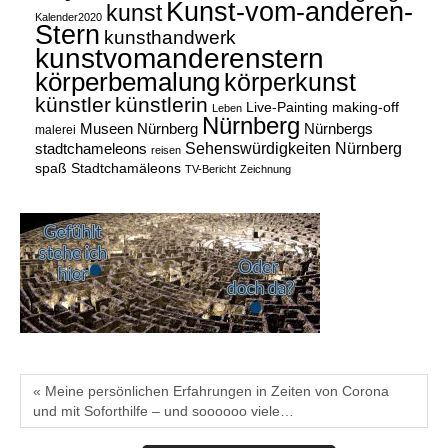
Kunst-vom-anderen-
kunst
Kalender2020
Stern
kunsthandwerk
kunstvomanderenstern
körperbemalung
körperkunst
künstler
künstlerin
Live-Painting
making-off
Leben
Nürnberg
Museen Nürnberg
Nürnbergs
malerei
Sehenswürdigkeiten Nürnberg
stadtchameleons
reisen
spaß
Stadtchamäleons
TV-Bericht
Zeichnung
« Meine persönlichen Erfahrungen in Zeiten von Corona
und mit Soforthilfe – und soooooo viele…