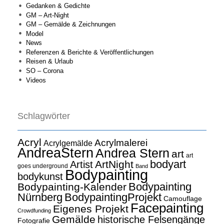
Gedanken & Gedichte
GM – Art-Night
GM – Gemälde & Zeichnungen
Model
News
Referenzen & Berichte & Veröffentlichungen
Reisen & Urlaub
SO – Corona
Videos
Schlagwörter
Acryl
Acrylmalerei
Acrylgemälde
AndreaStern
Andrea Stern
art
art
bodyart
ArtNight
Artist
goes underground
Band
Bodypainting
bodykunst
Bodypainting
Bodypainting-Kalender
Nürnberg
BodypaintingProjekt
Camouflage
Facepainting
Eigenes Projekt
Crowdfunding
Gemälde
historische Felsengänge
Fotografie