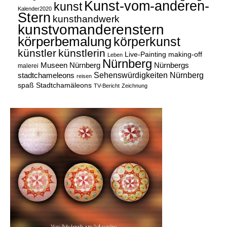
Kunst-vom-anderen-
kunst
Kalender2020
Stern
kunsthandwerk
kunstvomanderenstern
körperbemalung
körperkunst
künstler
künstlerin
Live-Painting
making-off
Leben
Nürnberg
Museen Nürnberg
Nürnbergs
malerei
Sehenswürdigkeiten Nürnberg
stadtchameleons
reisen
spaß
Stadtchamäleons
TV-Bericht
Zeichnung