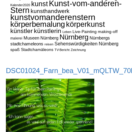
Kunst-vom-anderen-
kunst
Kalender2020
Stern
kunsthandwerk
kunstvomanderenstern
körperbemalung
körperkunst
künstler
künstlerin
Live-Painting
making-off
Leben
Nürnberg
Museen Nürnberg
Nürnbergs
malerei
Sehenswürdigkeiten Nürnberg
stadtchameleons
reisen
spaß
Stadtchamäleons
TV-Bericht
Zeichnung
DSC01024_Farn_bea_V01_mQLTW_70