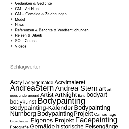
Gedanken & Gedichte
GM – Art-Night
GM – Gemälde & Zeichnungen
Model
News
Referenzen & Berichte & Veröffentlichungen
Reisen & Urlaub
SO – Corona
Videos
Schlagwörter
Acryl
Acrylmalerei
Acrylgemälde
AndreaStern
Andrea Stern
art
art
bodyart
ArtNight
Artist
goes underground
Band
Bodypainting
bodykunst
Bodypainting
Bodypainting-Kalender
Nürnberg
BodypaintingProjekt
Camouflage
Facepainting
Eigenes Projekt
Crowdfunding
Gemälde
historische Felsengänge
Fotografie