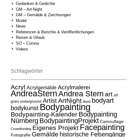
Gedanken & Gedichte
GM – Art-Night
GM – Gemälde & Zeichnungen
Model
News
Referenzen & Berichte & Veröffentlichungen
Reisen & Urlaub
SO – Corona
Videos
Schlagwörter
Acryl
Acrylmalerei
Acrylgemälde
AndreaStern
Andrea Stern
art
art
bodyart
ArtNight
Artist
goes underground
Band
Bodypainting
bodykunst
Bodypainting
Bodypainting-Kalender
Nürnberg
BodypaintingProjekt
Camouflage
Facepainting
Eigenes Projekt
Crowdfunding
Gemälde
historische Felsengänge
Fotografie