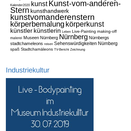
Kunst-vom-anderen-
kunst
Kalender2020
Stern
kunsthandwerk
kunstvomanderenstern
körperbemalung
körperkunst
künstler
künstlerin
Live-Painting
making-off
Leben
Nürnberg
Museen Nürnberg
Nürnbergs
malerei
Sehenswürdigkeiten Nürnberg
stadtchameleons
reisen
spaß
Stadtchamäleons
TV-Bericht
Zeichnung
Industriekultur