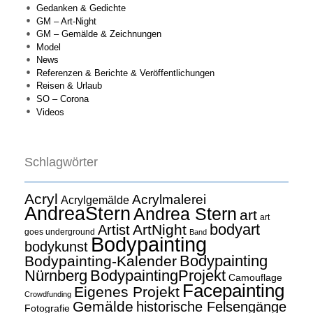
Gedanken & Gedichte
GM – Art-Night
GM – Gemälde & Zeichnungen
Model
News
Referenzen & Berichte & Veröffentlichungen
Reisen & Urlaub
SO – Corona
Videos
Schlagwörter
Acryl
Acrylmalerei
Acrylgemälde
AndreaStern
Andrea Stern
art
art
bodyart
ArtNight
Artist
goes underground
Band
Bodypainting
bodykunst
Bodypainting
Bodypainting-Kalender
Nürnberg
BodypaintingProjekt
Camouflage
Facepainting
Eigenes Projekt
Crowdfunding
Gemälde
historische Felsengänge
Fotografie