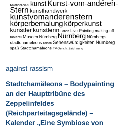
Kunst-vom-anderen-
kunst
Kalender2020
Stern
kunsthandwerk
kunstvomanderenstern
körperbemalung
körperkunst
künstler
künstlerin
Live-Painting
making-off
Leben
Nürnberg
Museen Nürnberg
Nürnbergs
malerei
Sehenswürdigkeiten Nürnberg
stadtchameleons
reisen
spaß
Stadtchamäleons
TV-Bericht
Zeichnung
against rassism
Stadtchamäleons – Bodypainting
an der Haupttribüne des
Zeppelinfeldes
(Reichparteitagsgelände) –
Kalender „Eine Symbiose von