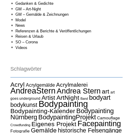
Gedanken & Gedichte
GM – Art-Night
GM – Gemälde & Zeichnungen
Model
News
Referenzen & Berichte & Veröffentlichungen
Reisen & Urlaub
SO – Corona
Videos
Schlagwörter
Acryl
Acrylmalerei
Acrylgemälde
AndreaStern
Andrea Stern
art
art
bodyart
ArtNight
Artist
goes underground
Band
Bodypainting
bodykunst
Bodypainting
Bodypainting-Kalender
Nürnberg
BodypaintingProjekt
Camouflage
Facepainting
Eigenes Projekt
Crowdfunding
Gemälde
historische Felsengänge
Fotografie