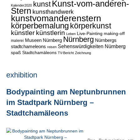
Kunst-vom-anderen-
kunst
Kalender2020
Stern
kunsthandwerk
kunstvomanderenstern
körperbemalung
körperkunst
künstler
künstlerin
Live-Painting
making-off
Leben
Nürnberg
Museen Nürnberg
Nürnbergs
malerei
Sehenswürdigkeiten Nürnberg
stadtchameleons
reisen
spaß
Stadtchamäleons
TV-Bericht
Zeichnung
exhibition
Bodypainting am Neptunbrunnen
im Stadtpark Nürnberg –
Stadtchamäleons