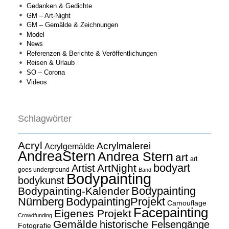
Gedanken & Gedichte
GM – Art-Night
GM – Gemälde & Zeichnungen
Model
News
Referenzen & Berichte & Veröffentlichungen
Reisen & Urlaub
SO – Corona
Videos
Schlagwörter
Acryl
Acrylmalerei
Acrylgemälde
AndreaStern
Andrea Stern
art
art
bodyart
ArtNight
Artist
goes underground
Band
Bodypainting
bodykunst
Bodypainting
Bodypainting-Kalender
Nürnberg
BodypaintingProjekt
Camouflage
Facepainting
Eigenes Projekt
Crowdfunding
Gemälde
historische Felsengänge
Fotografie