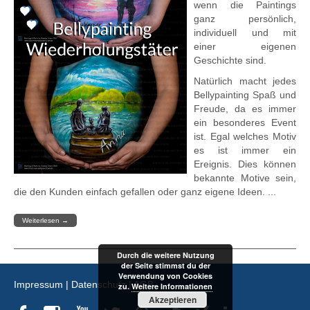
wenn die Paintings
ganz persönlich,
individuell und mit
einer eigenen
Geschichte sind.
Natürlich macht jedes
Bellypainting Spaß und
Freude, da es immer
ein besonderes Event
ist. Egal welches Motiv
es ist immer ein
Ereignis. Dies können
bekannte Motive sein,
die den Kunden einfach gefallen oder ganz eigene Ideen. ...
Weiterlesen
→
Durch die weitere Nutzung
der Seite stimmst du der
Verwendung von Cookies
Impressum
|
Datenschutz
|
AGB
zu.
Weitere Informationen
Akzeptieren