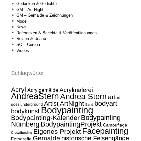
Gedanken & Gedichte
GM – Art-Night
GM – Gemälde & Zeichnungen
Model
News
Referenzen & Berichte & Veröffentlichungen
Reisen & Urlaub
SO – Corona
Videos
Schlagwörter
Acryl
Acrylmalerei
Acrylgemälde
AndreaStern
Andrea Stern
art
art
bodyart
ArtNight
Artist
goes underground
Band
Bodypainting
bodykunst
Bodypainting
Bodypainting-Kalender
Nürnberg
BodypaintingProjekt
Camouflage
Facepainting
Eigenes Projekt
Crowdfunding
Gemälde
historische Felsengänge
Fotografie