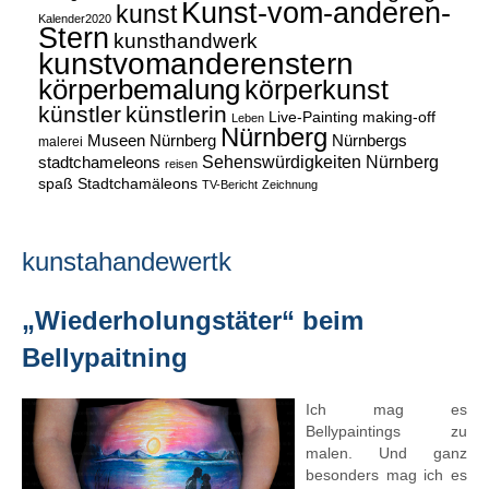
Kunst-vom-anderen-
kunst
Kalender2020
Stern
kunsthandwerk
kunstvomanderenstern
körperbemalung
körperkunst
künstler
künstlerin
Live-Painting
making-off
Leben
Nürnberg
Museen Nürnberg
Nürnbergs
malerei
Sehenswürdigkeiten Nürnberg
stadtchameleons
reisen
spaß
Stadtchamäleons
TV-Bericht
Zeichnung
kunstahandewertk
„Wiederholungstäter“ beim
Bellypaitning
Ich mag es
Bellypaintings zu
malen. Und ganz
besonders mag ich es