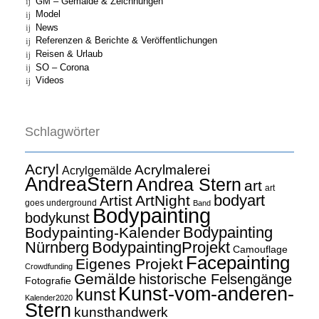
GM – Gemälde & Zeichnungen
Model
News
Referenzen & Berichte & Veröffentlichungen
Reisen & Urlaub
SO – Corona
Videos
Schlagwörter
Acryl
Acrylmalerei
Acrylgemälde
AndreaStern
Andrea Stern
art
art
bodyart
ArtNight
Artist
goes underground
Band
Bodypainting
bodykunst
Bodypainting
Bodypainting-Kalender
Nürnberg
BodypaintingProjekt
Camouflage
Facepainting
Eigenes Projekt
Crowdfunding
Gemälde
historische Felsengänge
Fotografie
Kunst-vom-anderen-
kunst
Kalender2020
Stern
kunsthandwerk