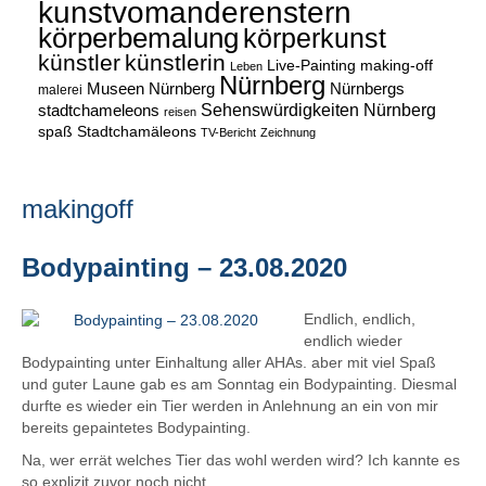
kunstvomanderenstern
körperbemalung
körperkunst
künstler
künstlerin
Live-Painting
making-off
Leben
Nürnberg
Museen Nürnberg
Nürnbergs
malerei
Sehenswürdigkeiten Nürnberg
stadtchameleons
reisen
spaß
Stadtchamäleons
TV-Bericht
Zeichnung
makingoff
Bodypainting – 23.08.2020
Endlich, endlich,
endlich wieder
Bodypainting unter Einhaltung aller AHAs. aber mit viel Spaß
und guter Laune gab es am Sonntag ein Bodypainting. Diesmal
durfte es wieder ein Tier werden in Anlehnung an ein von mir
bereits gepaintetes Bodypainting.
Na, wer errät welches Tier das wohl werden wird? Ich kannte es
so explizit zuvor noch nicht.