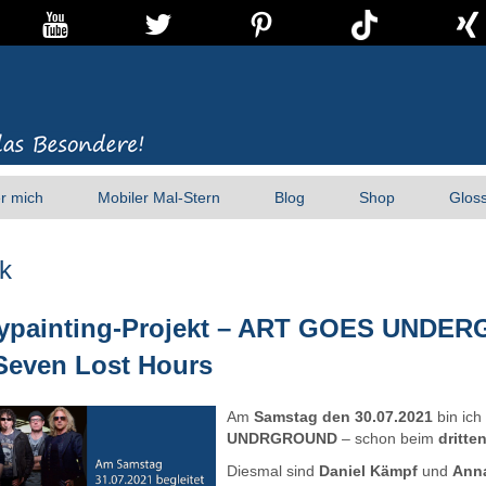
r mich
Mobiler Mal-Stern
Blog
Shop
Glos
k
ypainting-Projekt – ART GOES UNDER
Seven Lost Hours
Am
Samstag den 30.07.2021
bin ic
UNDRGROUND
– schon beim
dritte
Diesmal sind
Daniel Kämpf
und
Anna