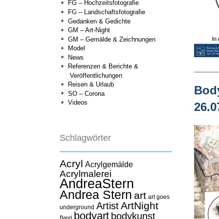
FG – Hochzeitsfotografie
FG – Landschaftsfotografie
Gedanken & Gedichte
GM – Art-Night
GM – Gemälde & Zeichnungen
Model
News
Referenzen & Berichte &
Veröffentlichungen
Reisen & Urlaub
Body
SO – Corona
Videos
26.0
Schlagwörter
Acryl
Acrylgemälde
Acrylmalerei
AndreaStern
Andrea Stern
art
art goes
ArtNight
Artist
underground
bodyart
bodykunst
Band