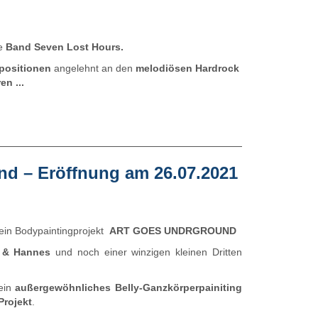
ie
Band Seven Lost Hours.
positionen
angelehnt an den
melodiösen Hardrock
n ...
nd – Eröffnung am 26.07.2021
ein Bodypaintingprojekt
ART GOES UNDRGROUND
 & Hannes
und noch einer winzigen kleinen Dritten
ein
außergewöhnliches Belly-Ganzkörperpainiting
Projekt
.