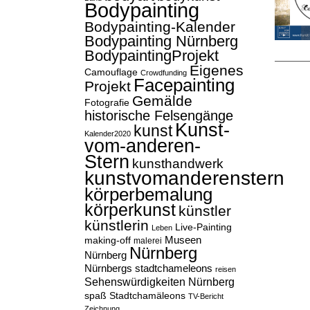
Bodypainting
Bodypainting-Kalender
Bodypainting Nürnberg
BodypaintingProjekt
Eigenes
Camouflage
Crowdfunding
Facepainting
Projekt
Gemälde
Fotografie
historische Felsengänge
Kunst-
kunst
Kalender2020
vom-anderen-
Stern
kunsthandwerk
kunstvomanderenstern
körperbemalung
körperkunst
künstler
künstlerin
Live-Painting
Leben
Museen
making-off
malerei
Nürnberg
Nürnberg
Nürnbergs stadtchameleons
reisen
Sehenswürdigkeiten Nürnberg
spaß
Stadtchamäleons
TV-Bericht
Zeichnung