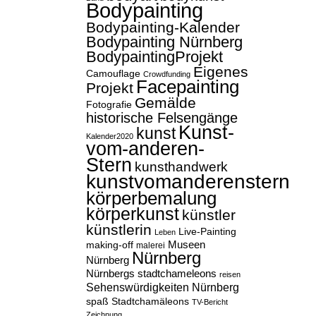
Bodypainting
Bodypainting-Kalender
Bodypainting Nürnberg
BodypaintingProjekt
Eigenes
Camouflage
Crowdfunding
Facepainting
Projekt
Gemälde
Fotografie
historische Felsengänge
Kunst-
kunst
Kalender2020
vom-anderen-
Stern
kunsthandwerk
kunstvomanderenstern
körperbemalung
körperkunst
künstler
künstlerin
Live-Painting
Leben
Museen
making-off
malerei
Nürnberg
Nürnberg
Nürnbergs stadtchameleons
reisen
Sehenswürdigkeiten Nürnberg
spaß
Stadtchamäleons
TV-Bericht
Zeichnung