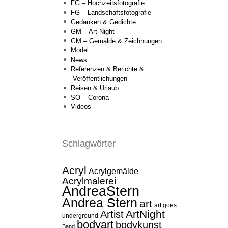
FG – Hochzeitsfotografie
FG – Landschaftsfotografie
Gedanken & Gedichte
GM – Art-Night
GM – Gemälde & Zeichnungen
Model
News
Referenzen & Berichte &
Veröffentlichungen
Reisen & Urlaub
SO – Corona
Videos
Schlagwörter
Acryl
Acrylgemälde
Acrylmalerei
AndreaStern
Andrea Stern
art
art goes
ArtNight
Artist
underground
bodyart
bodykunst
Band