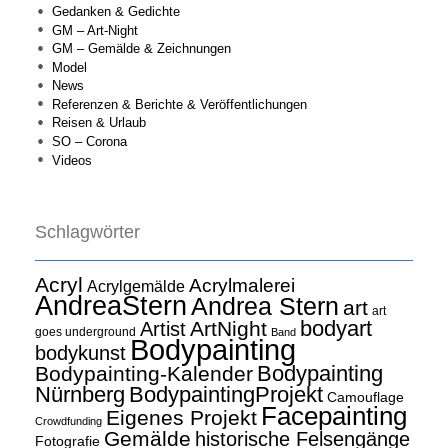
Gedanken & Gedichte
GM – Art-Night
GM – Gemälde & Zeichnungen
Model
News
Referenzen & Berichte & Veröffentlichungen
Reisen & Urlaub
SO – Corona
Videos
Schlagwörter
Acryl
Acrylmalerei
Acrylgemälde
AndreaStern
Andrea Stern
art
art
bodyart
ArtNight
Artist
goes underground
Band
Bodypainting
bodykunst
Bodypainting
Bodypainting-Kalender
Nürnberg
BodypaintingProjekt
Camouflage
Facepainting
Eigenes Projekt
Crowdfunding
Gemälde
historische Felsengänge
Fotografie