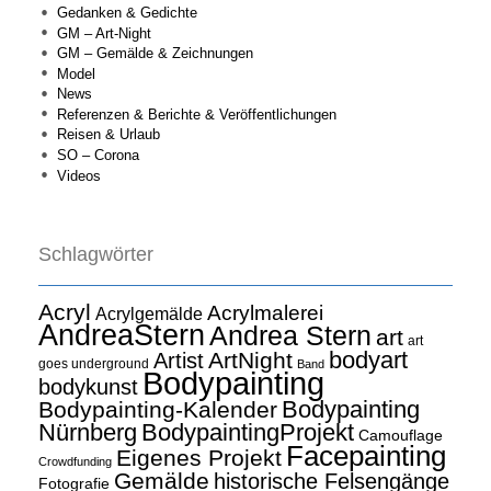
Gedanken & Gedichte
GM – Art-Night
GM – Gemälde & Zeichnungen
Model
News
Referenzen & Berichte & Veröffentlichungen
Reisen & Urlaub
SO – Corona
Videos
Schlagwörter
Acryl
Acrylmalerei
Acrylgemälde
AndreaStern
Andrea Stern
art
art
bodyart
ArtNight
Artist
goes underground
Band
Bodypainting
bodykunst
Bodypainting
Bodypainting-Kalender
Nürnberg
BodypaintingProjekt
Camouflage
Facepainting
Eigenes Projekt
Crowdfunding
Gemälde
historische Felsengänge
Fotografie