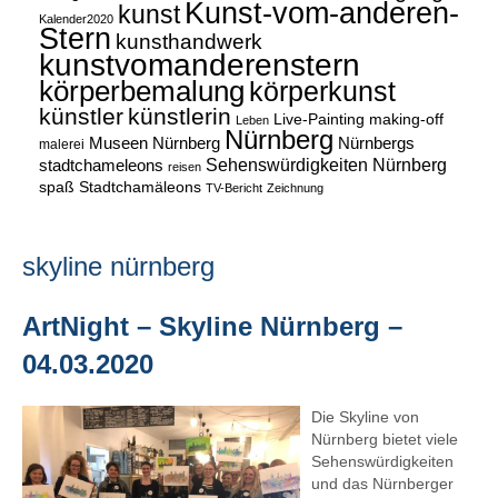
Kunst-vom-anderen-
kunst
Kalender2020
Stern
kunsthandwerk
kunstvomanderenstern
körperbemalung
körperkunst
künstler
künstlerin
Live-Painting
making-off
Leben
Nürnberg
Museen Nürnberg
Nürnbergs
malerei
Sehenswürdigkeiten Nürnberg
stadtchameleons
reisen
spaß
Stadtchamäleons
TV-Bericht
Zeichnung
skyline nürnberg
ArtNight – Skyline Nürnberg –
04.03.2020
Die Skyline von
Nürnberg bietet viele
Sehenswürdigkeiten
und das Nürnberger