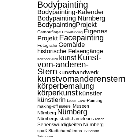
Bodypainting
Bodypainting-Kalender
Bodypainting Nürnberg
BodypaintingProjekt
Eigenes
Camouflage
Crowdfunding
Facepainting
Projekt
Gemälde
Fotografie
historische Felsengänge
Kunst-
kunst
Kalender2020
vom-anderen-
Stern
kunsthandwerk
kunstvomanderenstern
körperbemalung
körperkunst
künstler
künstlerin
Live-Painting
Leben
Museen
making-off
malerei
Nürnberg
Nürnberg
Nürnbergs stadtchameleons
reisen
Sehenswürdigkeiten Nürnberg
spaß
Stadtchamäleons
TV-Bericht
Zeichnung