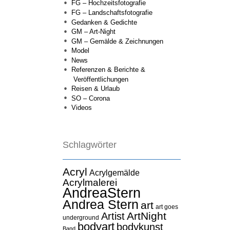
FG – Hochzeitsfotografie
FG – Landschaftsfotografie
Gedanken & Gedichte
GM – Art-Night
GM – Gemälde & Zeichnungen
Model
News
Referenzen & Berichte &
Veröffentlichungen
Reisen & Urlaub
SO – Corona
Videos
Schlagwörter
Acryl
Acrylgemälde
Acrylmalerei
AndreaStern
Andrea Stern
art
art goes
ArtNight
Artist
underground
bodyart
bodykunst
Band