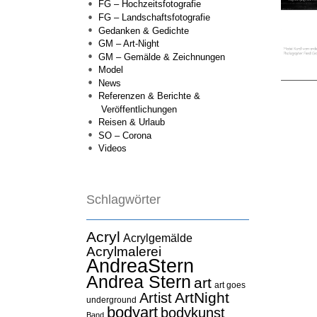
FG – Hochzeitsfotografie
FG – Landschaftsfotografie
Gedanken & Gedichte
GM – Art-Night
GM – Gemälde & Zeichnungen
Model
News
Referenzen & Berichte &
Veröffentlichungen
Reisen & Urlaub
SO – Corona
Videos
Schlagwörter
Acryl
Acrylgemälde
Acrylmalerei
AndreaStern
Andrea Stern
art
art goes
ArtNight
Artist
underground
bodyart
bodykunst
Band