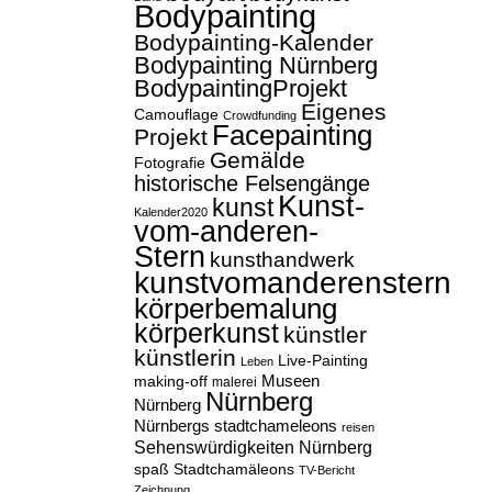
Bodypainting
Bodypainting-Kalender
Bodypainting Nürnberg
BodypaintingProjekt
Eigenes
Camouflage
Crowdfunding
Facepainting
Projekt
Gemälde
Fotografie
historische Felsengänge
Kunst-
kunst
Kalender2020
vom-anderen-
Stern
kunsthandwerk
kunstvomanderenstern
körperbemalung
körperkunst
künstler
künstlerin
Live-Painting
Leben
Museen
making-off
malerei
Nürnberg
Nürnberg
Nürnbergs stadtchameleons
reisen
Sehenswürdigkeiten Nürnberg
spaß
Stadtchamäleons
TV-Bericht
Zeichnung