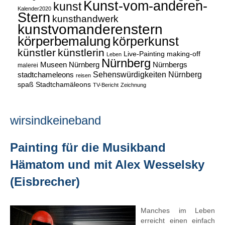
Kunst-vom-anderen-
kunst
Kalender2020
Stern
kunsthandwerk
kunstvomanderenstern
körperbemalung
körperkunst
künstler
künstlerin
Live-Painting
making-off
Leben
Nürnberg
Museen Nürnberg
Nürnbergs
malerei
Sehenswürdigkeiten Nürnberg
stadtchameleons
reisen
spaß
Stadtchamäleons
TV-Bericht
Zeichnung
wirsindkeineband
Painting für die Musikband
Hämatom und mit Alex Wesselsky
(Eisbrecher)
Manches im Leben
erreicht einen einfach