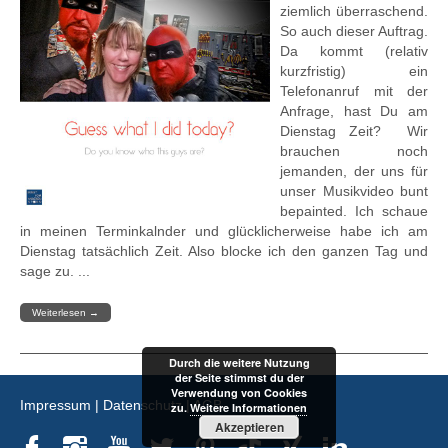
ziemlich überraschend.
So auch dieser Auftrag.
Da kommt (relativ
kurzfristig) ein
Telefonanruf mit der
Anfrage, hast Du am
Dienstag Zeit? Wir
brauchen noch
jemanden, der uns für
unser Musikvideo bunt
bepainted. Ich schaue
in meinen Terminkalnder und glücklicherweise habe ich am
Dienstag tatsächlich Zeit. Also blocke ich den ganzen Tag und
sage zu. ...
Weiterlesen
→
Durch die weitere Nutzung
der Seite stimmst du der
Verwendung von Cookies
Impressum
|
Datenschutz
|
AGB
zu.
Weitere Informationen
Akzeptieren