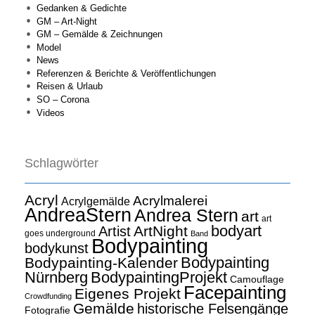
Gedanken & Gedichte
GM – Art-Night
GM – Gemälde & Zeichnungen
Model
News
Referenzen & Berichte & Veröffentlichungen
Reisen & Urlaub
SO – Corona
Videos
Schlagwörter
Acryl
Acrylmalerei
Acrylgemälde
AndreaStern
Andrea Stern
art
art
bodyart
ArtNight
Artist
goes underground
Band
Bodypainting
bodykunst
Bodypainting
Bodypainting-Kalender
Nürnberg
BodypaintingProjekt
Camouflage
Facepainting
Eigenes Projekt
Crowdfunding
Gemälde
historische Felsengänge
Fotografie