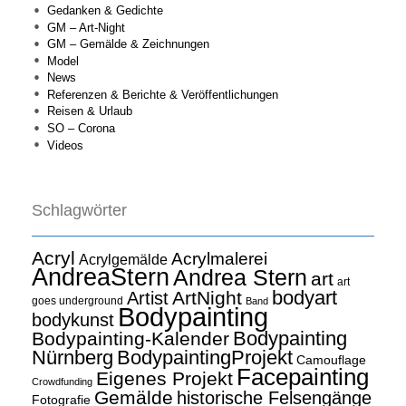
Gedanken & Gedichte
GM – Art-Night
GM – Gemälde & Zeichnungen
Model
News
Referenzen & Berichte & Veröffentlichungen
Reisen & Urlaub
SO – Corona
Videos
Schlagwörter
Acryl
Acrylmalerei
Acrylgemälde
AndreaStern
Andrea Stern
art
art
bodyart
ArtNight
Artist
goes underground
Band
Bodypainting
bodykunst
Bodypainting
Bodypainting-Kalender
Nürnberg
BodypaintingProjekt
Camouflage
Facepainting
Eigenes Projekt
Crowdfunding
Gemälde
historische Felsengänge
Fotografie