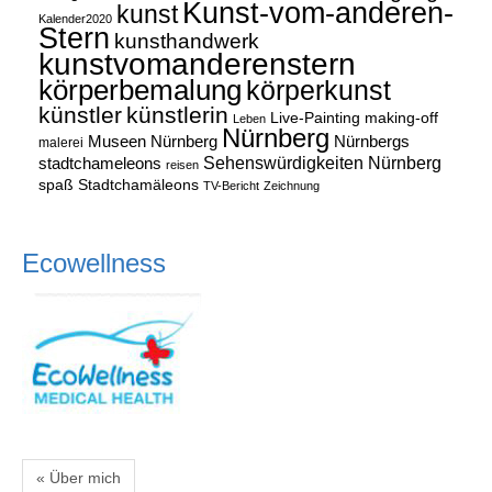
Kunst-vom-anderen-
kunst
Kalender2020
Stern
kunsthandwerk
kunstvomanderenstern
körperbemalung
körperkunst
künstler
künstlerin
Live-Painting
making-off
Leben
Nürnberg
Museen Nürnberg
Nürnbergs
malerei
Sehenswürdigkeiten Nürnberg
stadtchameleons
reisen
spaß
Stadtchamäleons
TV-Bericht
Zeichnung
Ecowellness
« Über mich