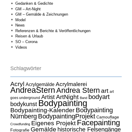
Gedanken & Gedichte
GM – Art-Night
GM – Gemälde & Zeichnungen
Model
News
Referenzen & Berichte & Veröffentlichungen
Reisen & Urlaub
SO – Corona
Videos
Schlagwörter
Acryl
Acrylmalerei
Acrylgemälde
AndreaStern
Andrea Stern
art
art
bodyart
ArtNight
Artist
goes underground
Band
Bodypainting
bodykunst
Bodypainting
Bodypainting-Kalender
Nürnberg
BodypaintingProjekt
Camouflage
Facepainting
Eigenes Projekt
Crowdfunding
Gemälde
historische Felsengänge
Fotografie