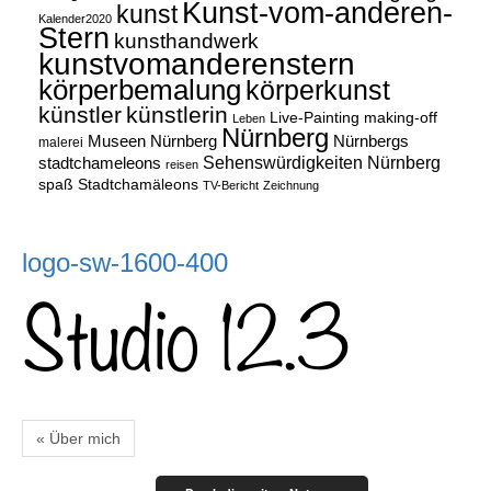
Kunst-vom-anderen-
kunst
Kalender2020
Stern
kunsthandwerk
kunstvomanderenstern
körperbemalung
körperkunst
künstler
künstlerin
Live-Painting
making-off
Leben
Nürnberg
Museen Nürnberg
Nürnbergs
malerei
Sehenswürdigkeiten Nürnberg
stadtchameleons
reisen
spaß
Stadtchamäleons
TV-Bericht
Zeichnung
logo-sw-1600-400
« Über mich