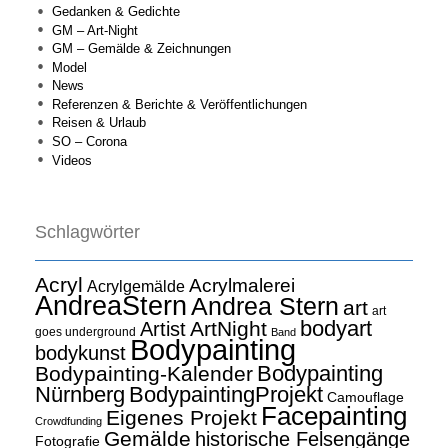
Gedanken & Gedichte
GM – Art-Night
GM – Gemälde & Zeichnungen
Model
News
Referenzen & Berichte & Veröffentlichungen
Reisen & Urlaub
SO – Corona
Videos
Schlagwörter
Acryl
Acrylmalerei
Acrylgemälde
AndreaStern
Andrea Stern
art
art
bodyart
ArtNight
Artist
goes underground
Band
Bodypainting
bodykunst
Bodypainting
Bodypainting-Kalender
Nürnberg
BodypaintingProjekt
Camouflage
Facepainting
Eigenes Projekt
Crowdfunding
Gemälde
historische Felsengänge
Fotografie