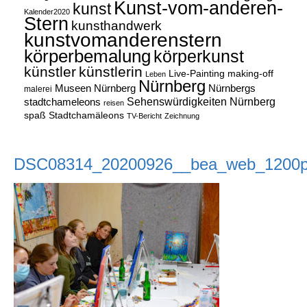
Kunst-vom-anderen-
kunst
Kalender2020
Stern
kunsthandwerk
kunstvomanderenstern
körperbemalung
körperkunst
künstler
künstlerin
Live-Painting
making-off
Leben
Nürnberg
Museen Nürnberg
Nürnbergs
malerei
Sehenswürdigkeiten Nürnberg
stadtchameleons
reisen
spaß
Stadtchamäleons
TV-Bericht
Zeichnung
DSC08314_20200926__bea_web_1200