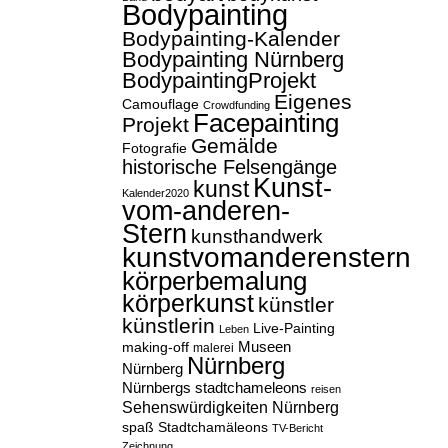
Bodypainting
Bodypainting-Kalender
Bodypainting Nürnberg
BodypaintingProjekt
Eigenes
Camouflage
Crowdfunding
Facepainting
Projekt
Gemälde
Fotografie
historische Felsengänge
Kunst-
kunst
Kalender2020
vom-anderen-
Stern
kunsthandwerk
kunstvomanderenstern
körperbemalung
körperkunst
künstler
künstlerin
Live-Painting
Leben
Museen
making-off
malerei
Nürnberg
Nürnberg
Nürnbergs stadtchameleons
reisen
Sehenswürdigkeiten Nürnberg
spaß
Stadtchamäleons
TV-Bericht
Zeichnung