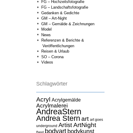
FG – Hochzeitsfotografie
FG – Landschaftsfotografie
Gedanken & Gedichte
GM – Art-Night
GM – Gemälde & Zeichnungen
Model
News
Referenzen & Berichte &
Veröffentlichungen
Reisen & Urlaub
SO – Corona
Videos
Schlagwörter
Acryl
Acrylgemälde
Acrylmalerei
AndreaStern
Andrea Stern
art
art goes
ArtNight
Artist
underground
bodyart
bodykunst
Band