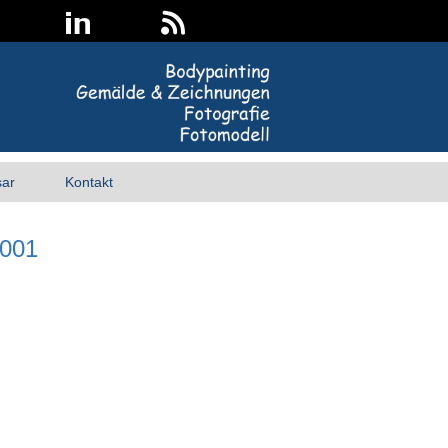
sar
Kontakt
_001