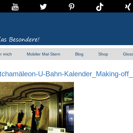
r mich
Mobiler Mal-Stern
Blog
Shop
Glos
tchamäleon-U-Bahn-Kalender_Making-off