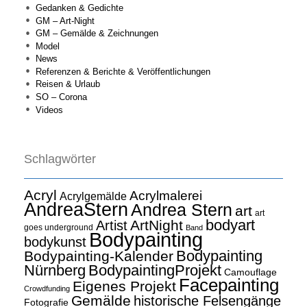
Gedanken & Gedichte
GM – Art-Night
GM – Gemälde & Zeichnungen
Model
News
Referenzen & Berichte & Veröffentlichungen
Reisen & Urlaub
SO – Corona
Videos
Schlagwörter
Acryl
Acrylmalerei
Acrylgemälde
AndreaStern
Andrea Stern
art
art
bodyart
ArtNight
Artist
goes underground
Band
Bodypainting
bodykunst
Bodypainting
Bodypainting-Kalender
Nürnberg
BodypaintingProjekt
Camouflage
Facepainting
Eigenes Projekt
Crowdfunding
Gemälde
historische Felsengänge
Fotografie