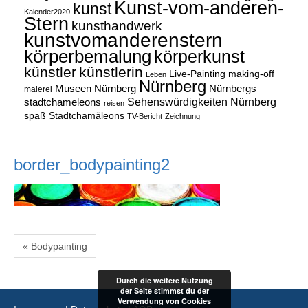
Kunst-vom-anderen-
kunst
Kalender2020
Stern
kunsthandwerk
kunstvomanderenstern
körperbemalung
körperkunst
künstler
künstlerin
Live-Painting
making-off
Leben
Nürnberg
Museen Nürnberg
Nürnbergs
malerei
Sehenswürdigkeiten Nürnberg
stadtchameleons
reisen
spaß
Stadtchamäleons
TV-Bericht
Zeichnung
border_bodypainting2
« Bodypainting
Durch die weitere Nutzung
der Seite stimmst du der
Verwendung von Cookies