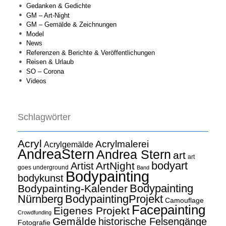
Gedanken & Gedichte
GM – Art-Night
GM – Gemälde & Zeichnungen
Model
News
Referenzen & Berichte & Veröffentlichungen
Reisen & Urlaub
SO – Corona
Videos
Schlagwörter
Acryl
Acrylmalerei
Acrylgemälde
AndreaStern
Andrea Stern
art
art
bodyart
ArtNight
Artist
goes underground
Band
Bodypainting
bodykunst
Bodypainting
Bodypainting-Kalender
Nürnberg
BodypaintingProjekt
Camouflage
Facepainting
Eigenes Projekt
Crowdfunding
Gemälde
historische Felsengänge
Fotografie