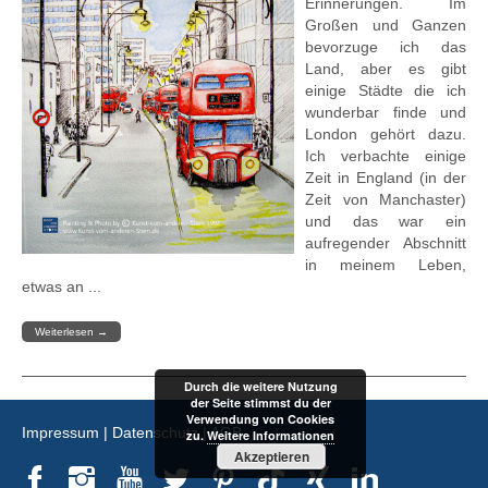
Erinnerungen. Im
Großen und Ganzen
bevorzuge ich das
Land, aber es gibt
einige Städte die ich
wunderbar finde und
London gehört dazu.
Ich verbachte einige
Zeit in England (in der
Zeit von Manchaster)
und das war ein
aufregender Abschnitt
in meinem Leben,
etwas an ...
Weiterlesen
→
Durch die weitere Nutzung
der Seite stimmst du der
Verwendung von Cookies
Impressum
|
Datenschutz
|
AGB
zu.
Weitere Informationen
Akzeptieren