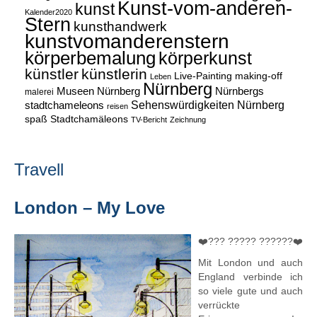
Kunst-vom-anderen-
kunst
Kalender2020
Stern
kunsthandwerk
kunstvomanderenstern
körperbemalung
körperkunst
künstler
künstlerin
Live-Painting
making-off
Leben
Nürnberg
Museen Nürnberg
Nürnbergs
malerei
Sehenswürdigkeiten Nürnberg
stadtchameleons
reisen
spaß
Stadtchamäleons
TV-Bericht
Zeichnung
Travell
London – My Love
❤️??? ????? ??????❤️
Mit London und auch
England verbinde ich
so viele gute und auch
verrückte