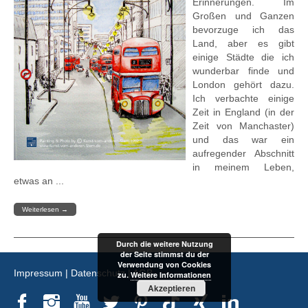
Erinnerungen. Im
Großen und Ganzen
bevorzuge ich das
Land, aber es gibt
einige Städte die ich
wunderbar finde und
London gehört dazu.
Ich verbachte einige
Zeit in England (in der
Zeit von Manchaster)
und das war ein
aufregender Abschnitt
in meinem Leben,
etwas an ...
Weiterlesen
→
Durch die weitere Nutzung
der Seite stimmst du der
Verwendung von Cookies
Impressum
|
Datenschutz
|
AGB
zu.
Weitere Informationen
Akzeptieren