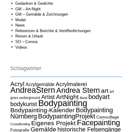
Gedanken & Gedichte
GM – Art-Night
GM – Gemälde & Zeichnungen
Model
News
Referenzen & Berichte & Veröffentlichungen
Reisen & Urlaub
SO – Corona
Videos
Schlagwörter
Acryl
Acrylmalerei
Acrylgemälde
AndreaStern
Andrea Stern
art
art
bodyart
ArtNight
Artist
goes underground
Band
Bodypainting
bodykunst
Bodypainting
Bodypainting-Kalender
Nürnberg
BodypaintingProjekt
Camouflage
Facepainting
Eigenes Projekt
Crowdfunding
Gemälde
historische Felsengänge
Fotografie