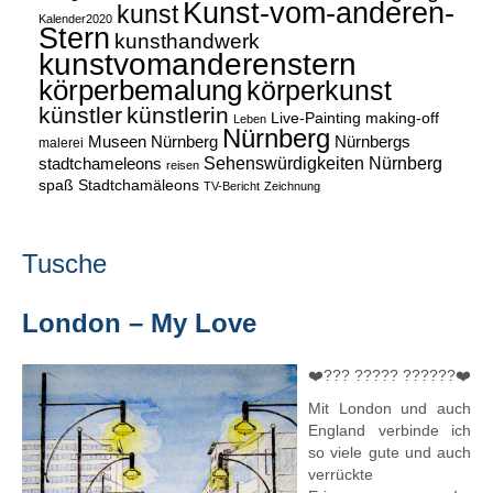
Kunst-vom-anderen-
kunst
Kalender2020
Stern
kunsthandwerk
kunstvomanderenstern
körperbemalung
körperkunst
künstler
künstlerin
Live-Painting
making-off
Leben
Nürnberg
Museen Nürnberg
Nürnbergs
malerei
Sehenswürdigkeiten Nürnberg
stadtchameleons
reisen
spaß
Stadtchamäleons
TV-Bericht
Zeichnung
Tusche
London – My Love
❤️??? ????? ??????❤️
Mit London und auch
England verbinde ich
so viele gute und auch
verrückte